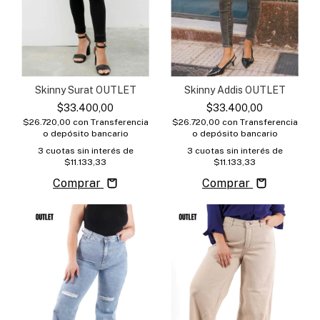
Skinny Surat OUTLET
Skinny Addis OUTLET
$33.400,00
$33.400,00
$26.720,00
con
Transferencia
$26.720,00
con
Transferencia
o depósito bancario
o depósito bancario
3
cuotas sin interés de
3
cuotas sin interés de
$11.133,33
$11.133,33
Comprar
Comprar