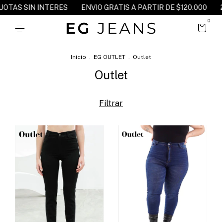
IN INTERES
ENVIO GRATIS A PARTIR DE $120.000
20% OFF
0
Inicio
.
EG OUTLET
.
Outlet
Outlet
Filtrar