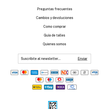
Preguntas frecuentes
Cambios y devoluciones
Como comprar
Guía de talles
Quienes somos