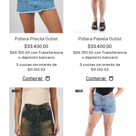
Pollera Priscila Outlet
Pollera Pamela Outlet
$33.400,00
$33.400,00
$26.720,00
con
Transferencia
$26.720,00
con
Transferencia
o depósito bancario
o depósito bancario
3
cuotas sin interés de
3
cuotas sin interés de
$11.133,33
$11.133,33
Comprar
Comprar