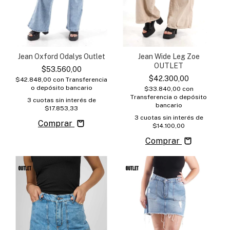
Jean Oxford Odalys Outlet
Jean Wide Leg Zoe
OUTLET
$53.560,00
$42.300,00
$42.848,00
con
Transferencia
o depósito bancario
$33.840,00
con
Transferencia o depósito
3
cuotas sin interés de
bancario
$17.853,33
3
cuotas sin interés de
Comprar
$14.100,00
Comprar